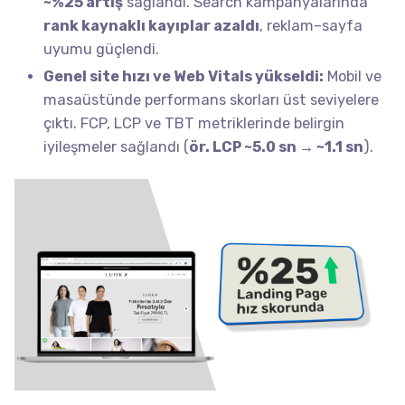
~%25 artış
sağlandı. Search kampanyalarında
rank kaynaklı kayıplar azaldı
, reklam–sayfa
uyumu güçlendi.
Genel site hızı ve Web Vitals yükseldi:
Mobil ve
masaüstünde performans skorları üst seviyelere
çıktı. FCP, LCP ve TBT metriklerinde belirgin
iyileşmeler sağlandı (
ör. LCP ~5.0 sn → ~1.1 sn
).