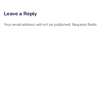
Leave a Reply
Your email address will not be published.
Required fields
are marked
*
Name
*
Email
*
Website
Save my name, email, and website in this browser for the