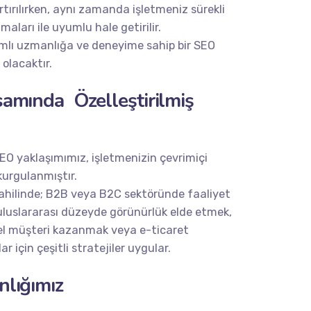
rtırılırken, aynı zamanda işletmeniz sürekli
ları ile uyumlu hale getirilir.
amlı uzmanlığa ve deneyime sahip bir SEO
h olacaktır.
amında Özelleştirilmiş
 SEO yaklaşımımız, işletmenizin çevrimiçi
kurgulanmıştır.
hilinde; B2B veya B2C sektöründe faaliyet
 uluslararası düzeyde görünürlük elde etmek,
iyel müşteri kazanmak veya e-ticaret
r için çeşitli stratejiler uygular.
lığımız