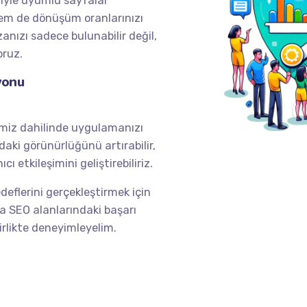
etiyle uyumlu sayfalar
hem de dönüşüm oranlarınızı
anızı sadece bulunabilir değil,
oruz.
yonu
miz dahilinde uygulamanızı
aki görünürlüğünü artırabilir,
cı etkileşimini geliştirebiliriz.
deflerini gerçekleştirmek için
na SEO alanlarındaki başarı
irlikte deneyimleyelim.