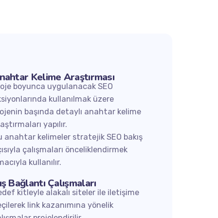
nahtar Kelime Araştırması
roje boyunca uygulanacak SEO
siyonlarında kullanılmak üzere
ojenin başında detaylı anahtar kelime
aştırmaları yapılır.
 anahtar kelimeler stratejik SEO bakış
ısıyla çalışmaları önceliklendirmek
acıyla kullanılır.
ış Bağlantı Çalışmaları
def kitleyle alakalı siteler ile iletişime
çilerek link kazanımına yönelik
As a full-service
digital agency
,
lışmalar projelendirilir.