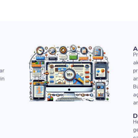
A
P
.
ak
ar
pr
in
ar
Bu
.
aç
am
D
He
ge
es
Quick Links
ça