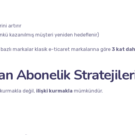
ni artırır
nkü kazanılmış müşteri yeniden hedeflenir)
k bazlı markalar klasik e-ticaret markalarına göre
3 kat da
an Abonelik Stratejiler
 kurmakla değil,
ilişki kurmakla
mümkündür.
es
Quick Links