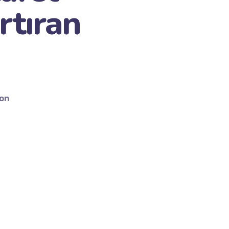
rtıran
ion