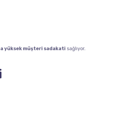
ha yüksek müşteri sadakati
sağlıyor.
i
As a full-service
digital agency
,