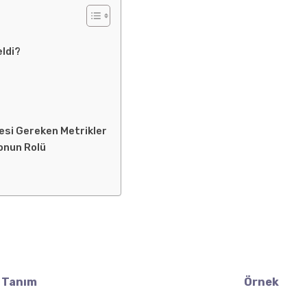
eldi?
i
mesi Gereken Metrikler
onun Rolü
Tanım
Örnek