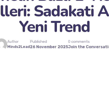
leri: Sadakati A
Yeni Trend
Published
0 comments
Author
Minds2Lead
26 November 2025
Join the Conversat