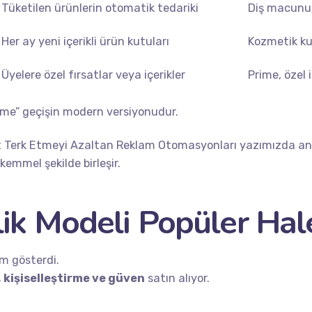
Tüketilen ürünlerin otomatik tedariki
Diş macunu,
Her ay yeni içerikli ürün kutuları
Kozmetik kut
Üyelere özel fırsatlar veya içerikler
Prime, özel i
ime” geçişin modern versiyonudur.
 Terk Etmeyi Azaltan Reklam Otomasyonları
yazımızda anl
emmel şekilde birleşir.
ik Modeli Popüler Hal
im gösterdi.
, kişiselleştirme ve güven
satın alıyor.