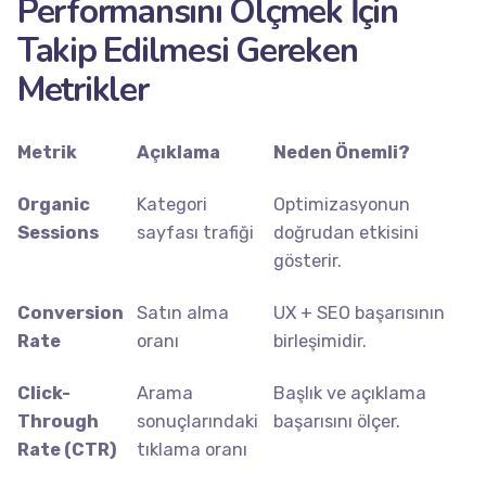
Performansını Ölçmek İçin
Takip Edilmesi Gereken
Metrikler
Metrik
Açıklama
Neden Önemli?
Organic
Kategori
Optimizasyonun
Sessions
sayfası trafiği
doğrudan etkisini
gösterir.
Conversion
Satın alma
UX + SEO başarısının
Rate
oranı
birleşimidir.
Click-
Arama
Başlık ve açıklama
Through
sonuçlarındaki
başarısını ölçer.
Rate (CTR)
tıklama oranı